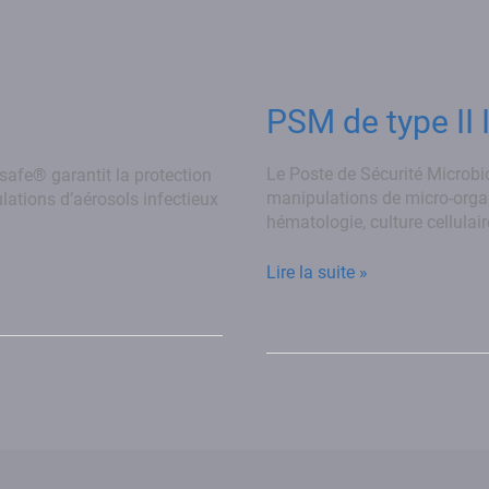
PSM
de
type
PSM de type II
II
Innosafe®
Le Poste de Sécurité Microbi
safe® garantit la protection
manipulations de micro-organis
lations d’aérosols infectieux
hématologie, culture cellulair
Lire la suite »