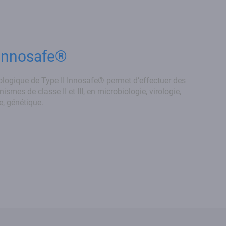
 Innosafe®
ologique de Type II Innosafe® permet d’effectuer des
mes de classe II et III, en microbiologie, virologie,
e, génétique.