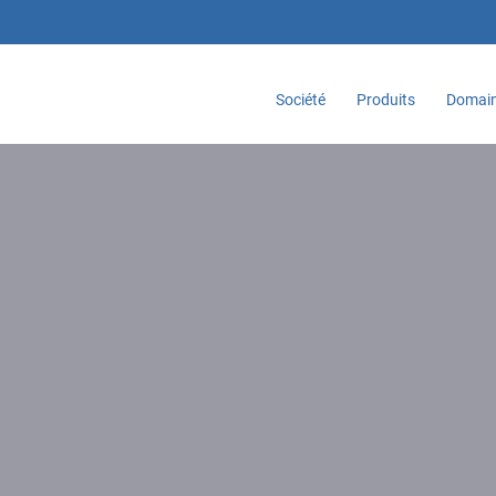
Société
Produits
Domain
Accueil
Produits
Postes de sécurité microbiologique